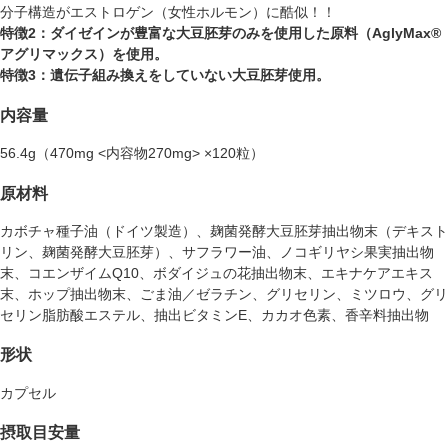
分子構造がエストロゲン（女性ホルモン）に酷似！！
特徴2：ダイゼインが豊富な大豆胚芽のみを使用した原料（
AglyMax®
アグリマックス
）を使用。
特徴3：
遺伝子組み換えをしていない
大豆胚芽使用。
内容量
56.4g（470mg <内容物270mg> ×120粒）
原材料
カボチャ種子油（ドイツ製造）、麹菌発酵大豆胚芽抽出物末（デキスト
リン、麹菌発酵大豆胚芽）、サフラワー油、ノコギリヤシ果実抽出物
末、コエンザイムQ10、ボダイジュの花抽出物末、エキナケアエキス
末、ホップ抽出物末、ごま油／ゼラチン、グリセリン、ミツロウ、グリ
セリン脂肪酸エステル、抽出ビタミンE、カカオ色素、香辛料抽出物
形状
カプセル
摂取目安量