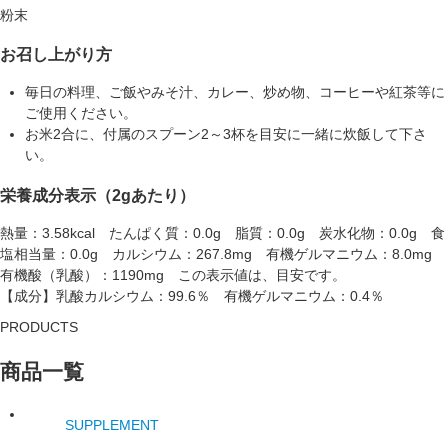
粉末
お召し上がり方
毎日の料理、ご飯やみそ汁、カレー、炒め物、コーヒーや紅茶等に
ご使用ください。
お米2合に、付属のスプーン2～3杯を目安に一緒に炊飯して下さ
い。
栄養成分表示（2gあたり）
熱量：3.58kcal たんぱく質：0.0g 脂質：0.0g 炭水化物：0.0g 食
塩相当量：0.0g カルシウム：267.8mg 有機ゲルマニウム：8.0mg
有機酸（乳酸）：1190mg この表示値は、目安です。
【成分】乳酸カルシウム：99.6％ 有機ゲルマニウム：0.4％
PRODUCTS
商品一覧
SUPPLEMENT